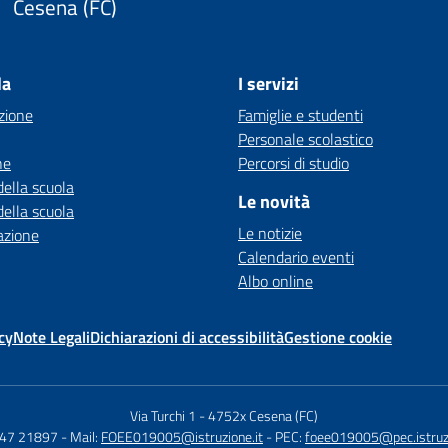
Cesena (FC)
la
I servizi
zione
Famiglie e studenti
Personale scolastico
ne
Percorsi di studio
della scuola
Le novità
della scuola
Le notizie
azione
Calendario eventi
Albo online
cy
Note Legali
Dichiarazioni di accessibilità
Gestione cookie
Via Turchi 1
-
4752x Cesena (FC)
547 21897
- Mail:
FOEE019005@istruzione.it
- PEC:
foee019005@pec.istruzi