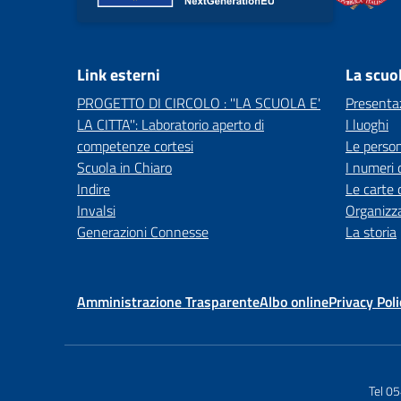
Link esterni
La scuo
PROGETTO DI CIRCOLO : ''LA SCUOLA E'
Presenta
LA CITTA'': Laboratorio aperto di
I luoghi
competenze cortesi
Le perso
Scuola in Chiaro
I numeri 
Indire
Le carte 
Invalsi
Organizz
Generazioni Connesse
La storia
Amministrazione Trasparente
Albo online
Privacy Poli
Tel 0