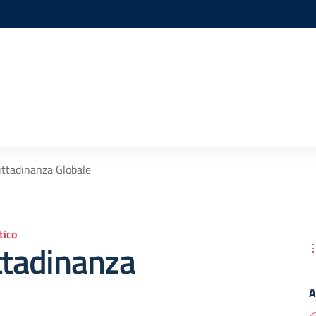
ittadinanza Globale
ico
ttadinanza
A