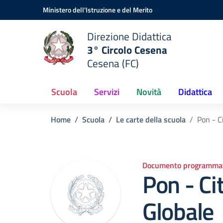
Vai ai contenuti
Vai al menu di navigazione
Vai al footer
Ministero dell'Istruzione e del Merito
Direzione Didattica
3° Circolo Cesena
Cesena (FC)
Scuola
Servizi
Novità
Didattica
Home
Scuola
Le carte della scuola
Pon - C
Documento programmat
Pon - Ci
Globale