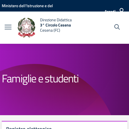
Vai ai contenuti
Vai al menu di navigazione
Vai al footer
Ministero dell'Istruzione e del
Accedi
Merito
Direzione Didattica
3° Circolo Cesena
Cesena (FC)
Famiglie e studenti
Registro elettronico