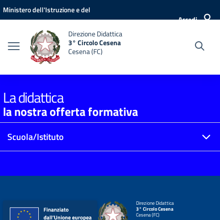
Vai ai contenuti
Vai al menu di navigazione
Vai al footer
Ministero dell'Istruzione e del
Accedi
Merito
Direzione Didattica
3° Circolo Cesena
Cesena (FC)
La didattica
la nostra offerta formativa
Scuola/Istituto
Direzione Didattica
3° Circolo Cesena
Cesena (FC)