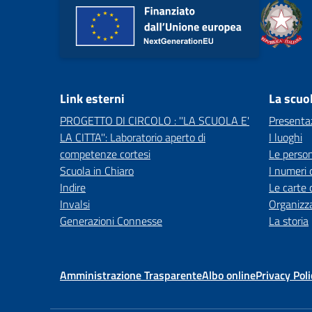
Link esterni
La scuo
PROGETTO DI CIRCOLO : ''LA SCUOLA E'
Presenta
LA CITTA'': Laboratorio aperto di
I luoghi
competenze cortesi
Le perso
Scuola in Chiaro
I numeri 
Indire
Le carte 
Invalsi
Organizz
Generazioni Connesse
La storia
Amministrazione Trasparente
Albo online
Privacy Poli