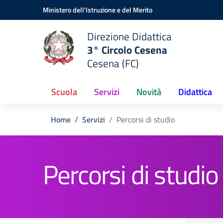
Vai ai contenuti
Vai al menu di navigazione
Vai al footer
Ministero dell'Istruzione e del Merito
Direzione Didattica
3° Circolo Cesena
Cesena (FC)
Scuola
Servizi
Novità
Didattica
Home
Servizi
Percorsi di studio
Percorsi di studio