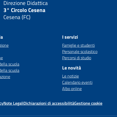
Direzione Didattica
3° Circolo Cesena
Cesena (FC)
la
I servizi
zione
Famiglie e studenti
Personale scolastico
ne
Percorsi di studio
della scuola
Le novità
della scuola
Le notizie
azione
Calendario eventi
Albo online
cy
Note Legali
Dichiarazioni di accessibilità
Gestione cookie