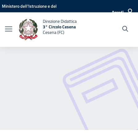
Vai ai contenuti
Vai al menu di navigazione
Vai al footer
Ministero dell'Istruzione e del
Accedi
Merito
Direzione Didattica
3° Circolo Cesena
Cesena (FC)