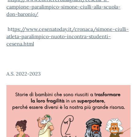
campione-paralimpico-simone-ciulli-alla-scuola-
don-baronio/
ht
tps://www.cesenatoday.it/cronaca/simone-ciulli-
atleta-paralimpico-nuoto-incontra-studenti-
cesena.html
A.S. 2022-2023