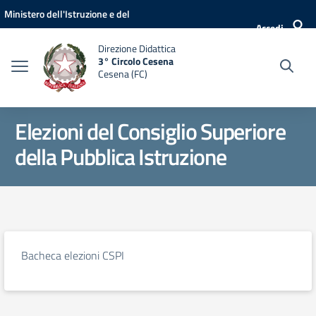
Vai ai contenuti
Vai al menu di navigazione
Vai al footer
Ministero dell'Istruzione e del
Accedi
Merito
Direzione Didattica
3° Circolo Cesena
Cesena (FC)
Elezioni del Consiglio Superiore
della Pubblica Istruzione
Bacheca elezioni CSPI