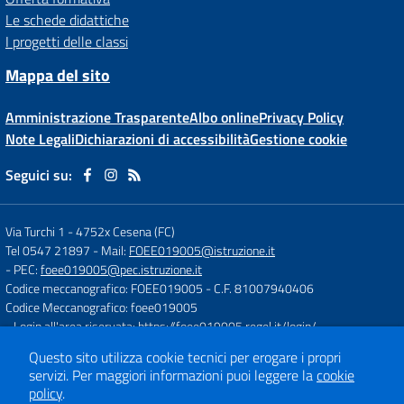
Le schede didattiche
I progetti delle classi
Mappa del sito
Amministrazione Trasparente
Albo online
Privacy Policy
Note Legali
Dichiarazioni di accessibilità
Gestione cookie
Seguici su:
Via Turchi 1
-
4752x Cesena (FC)
Tel 0547 21897
- Mail:
FOEE019005@istruzione.it
- PEC:
foee019005@pec.istruzione.it
Codice meccanografico: FOEE019005
- C.F. 81007940406
Codice Meccanografico: foee019005
- Login all'area riservata:
https://foee019005.regel.it/login/
Questo sito utilizza cookie tecnici per erogare i propri
servizi.
Per maggiori informazioni puoi leggere la
cookie
Concept & Design by
Designers Italia
policy
.
Sito web realizzato con CMS
SCUOLASTICO