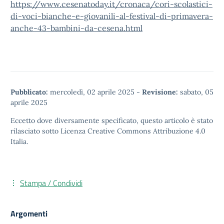
https://www.cesenatoday.it/cronaca/cori-scolastici-
di-voci-bianche-e-giovanili-al-festival-di-primavera-
anche-43-bambini-da-cesena.html
Pubblicato:
mercoledì, 02 aprile 2025
-
Revisione:
sabato, 05
aprile 2025
Eccetto dove diversamente specificato, questo articolo è stato
rilasciato sotto
Licenza Creative Commons Attribuzione 4.0
Italia.
Stampa / Condividi
Argomenti