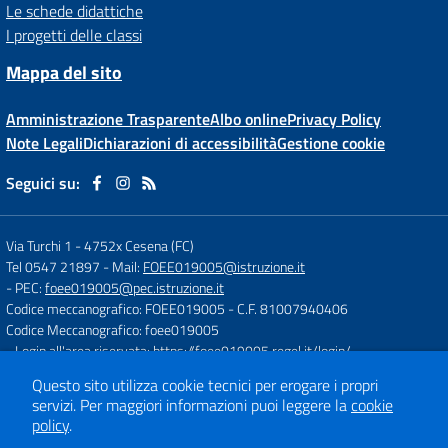
Le schede didattiche
I progetti delle classi
Mappa del sito
Amministrazione Trasparente
Albo online
Privacy Policy
Note Legali
Dichiarazioni di accessibilità
Gestione cookie
Seguici su:
Via Turchi 1
-
4752x Cesena (FC)
Tel 0547 21897
- Mail:
FOEE019005@istruzione.it
- PEC:
foee019005@pec.istruzione.it
Codice meccanografico: FOEE019005
- C.F. 81007940406
Codice Meccanografico: foee019005
- Login all'area riservata:
https://foee019005.regel.it/login/
Questo sito utilizza cookie tecnici per erogare i propri
servizi.
Per maggiori informazioni puoi leggere la
cookie
Concept & Design by
Designers Italia
policy
.
Sito web realizzato con CMS
SCUOLASTICO