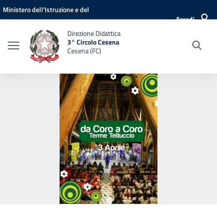
Vai ai contenuti
Vai al menu di navigazione
Vai al footer
Ministero dell'Istruzione e del
Accedi
Merito
Direzione Didattica
3° Circolo Cesena
Cesena (FC)